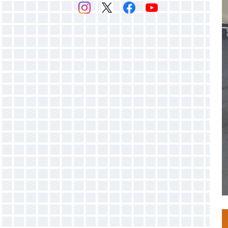
感光乳剤
▶マットバインダー（ホワイト）
感光膜剥離剤
▶ホットバインダー
スクリーン紗
▶発泡バインダー
▶オパールプリント用糊
バインダー添加剤
●増粘剤
●目詰まり防止剤