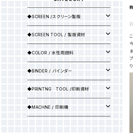
教
◆SCREEN /スクリーン製版
2
シルクスクリーン製版
◆SCREEN TOOL / 製版資材
製版用インクジェットプリント
◆COLOR / 水性用顔料
●A3サイズ
アルミ枠
▶25ｇ
◆BINDER / バインダー
●A2サイズ
アルミ枠+紗張り
▶100ｇ
▶ソフトバインダー(カラー)
◆PRINTNG TOOL /印刷資材
●A1サイズ
フィルム
▶ソフトバインダー（ホワイト）
スキージ
◆MACHNE / 印刷機
●A0サイズ
●A3サイズ
PSスクリーン
▶マットバインダー（カラー）
その他
▶印刷機械