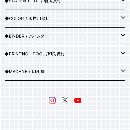
シルクスクリーン製版
◆SCREEN TOOL / 製版資材
製版用インクジェットプリント
◆COLOR / 水性用顔料
●A3サイズ
アルミ枠
▶25ｇ
◆BINDER / バインダー
●A2サイズ
アルミ枠+紗張り
▶100ｇ
▶ソフトバインダー(カラー)
◆PRINTNG TOOL /印刷資材
●A1サイズ
フィルム
▶ソフトバインダー（ホワイト）
スキージ
◆MACHNE / 印刷機
●A0サイズ
●A3サイズ
PSスクリーン
▶マットバインダー（カラー）
その他
▶印刷機械
感光乳剤
▶マットバインダー（ホワイト）
感光膜剥離剤
▶ホットバインダー