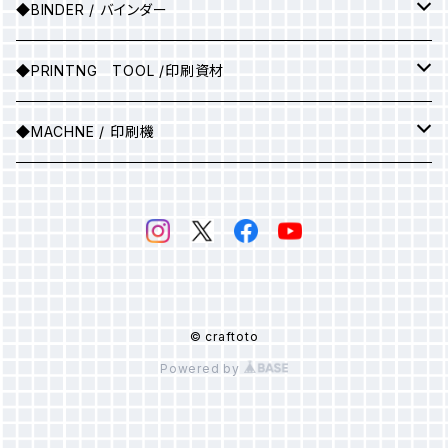
●A3サイズ
アルミ枠
▶25ｇ
◆BINDER / バインダー
●A2サイズ
アルミ枠+紗張り
▶100ｇ
▶ソフトバインダー(カラー)
◆PRINTNG TOOL /印刷資材
●A1サイズ
フィルム
▶ソフトバインダー（ホワイト）
スキージ
◆MACHNE / 印刷機
●A0サイズ
●A3サイズ
PSスクリーン
▶マットバインダー（カラー）
その他
▶印刷機械
感光乳剤
▶マットバインダー（ホワイト）
感光膜剥離剤
▶ホットバインダー
© craftoto
Powered by
スクリーン紗
▶発泡バインダー
▶オパールプリント用糊