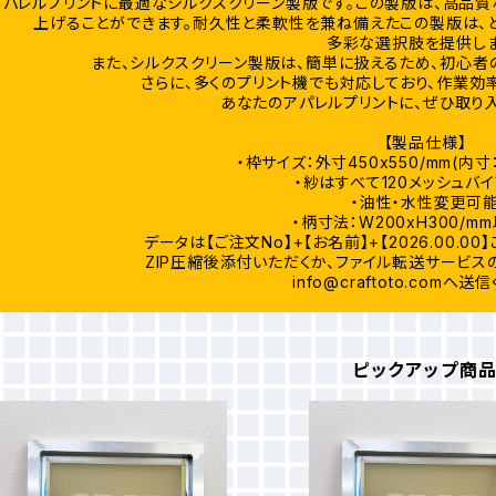
アパレルプリントに最適なシルクスクリーン製版です。この製版は、高品質
上げることができます。耐久性と柔軟性を兼ね備えたこの製版は、
多彩な選択肢を提供しま
また、シルクスクリーン製版は、簡単に扱えるため、初心者
さらに、多くのプリント機でも対応しており、作業効
あなたのアパレルプリントに、ぜひ取り
【製品仕様】
・枠サイズ：外寸450x550/mm(内寸：
・紗はすべて120メッシュバ
・油性・水性変更可
・柄寸法：W200xH300/m
データは【ご注文No】+【お名前】+【2026.00.
ZIP圧縮後添付いただくか、ファイル転送サービス
info@craftoto.com
へ送信
ピックアップ商