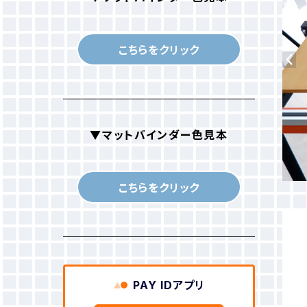
感光乳剤
▶マットバインダー（ホワイト）
こちらをクリック
感光膜剥離剤
▶ホットバインダー
スクリーン紗
▶発泡バインダー
▼マットバインダー色見本
▶オパールプリント用糊
こちらをクリック
バインダー添加剤
●増粘剤
●目詰まり防止剤
PAY IDアプリ