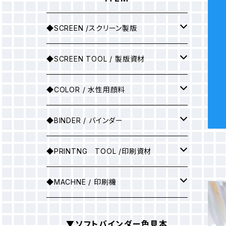
◆SCREEN /スクリーン製版
シルクスクリーン製版
◆SCREEN TOOL / 製版資材
製版用インクジェットプリント
◆COLOR / 水性用顔料
●A3サイズ
アルミ枠
▶25ｇ
◆BINDER / バインダー
●A2サイズ
アルミ枠+紗張り
▶100ｇ
▶ソフトバインダー(カラー)
◆PRINTNG TOOL /印刷資材
●A1サイズ
フィルム
▶ソフトバインダー（ホワイト）
スキージ
◆MACHNE / 印刷機
●A0サイズ
●A3サイズ
PSスクリーン
▶マットバインダー（カラー）
その他
▶印刷機械
▼ソフトバインダー色見本