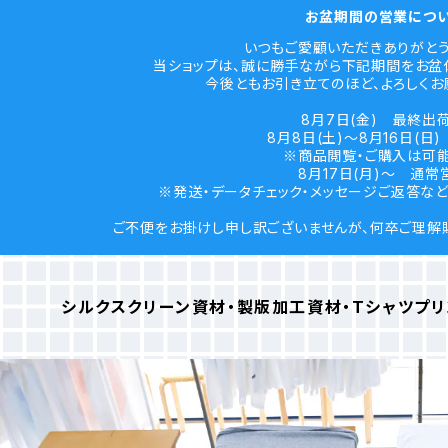
お盆期間の営業につ
いつもご愛顧いただきありがとう
当ショップは、誠に勝手ながら下記期間をお盆
今後ともお引き立てのほど、よろしくお
8月7日(金) 最終出
8月8日(土)～8月16日(日
※商品閲覧・ご購入は可能
8月17日(月)～ 通常
※発送・データチェック・メッセージご返答な
ご不便をお掛けし申し訳ございませんが、何卒ご理解
シルクスクリーン資材・製版加工資材・Tシャツプ