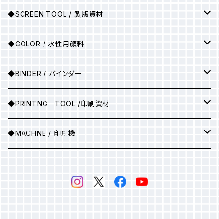
シルクスクリーン製版
◆SCREEN TOOL / 製版資材
製版用インクジェットプリント
◆COLOR / 水性用顔料
●A3サイズ
アルミ枠
▶25ｇ
◆BINDER / バインダー
●A2サイズ
アルミ枠+紗張り
▶100ｇ
▶ソフトバインダー(カラー)
◆PRINTNG TOOL /印刷資材
●A1サイズ
フィルム
▶ソフトバインダー（ホワイト）
スキージ
◆MACHNE / 印刷機
●A0サイズ
●A3サイズ
PSスクリーン
▶マットバインダー（カラー）
その他
▶印刷機械
感光乳剤
▶マットバインダー（ホワイト）