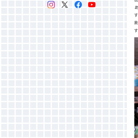
感光乳剤
▶マットバインダー（ホワイト）
す
感光膜剥離剤
▶ホットバインダー
す
スクリーン紗
▶発泡バインダー
▶オパールプリント用糊
バインダー添加剤
●増粘剤
●目詰まり防止剤