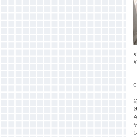
K
K
C