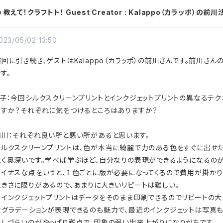
 教えて！クラフトト！ Guest Creator : Kalappo（カラッポ）の前
023/05/02 13:50
前回に引き続き、ゲストは
Kalappo
（カラッポ）の前川さんです。前川さ
す。
子：今回シルクスクリーンプリントとインクジェットプリントの異なるテ
ますか？それぞれに気をつけるところはありますか？
前川：それぞれ良い所と悪い所があると思います。
シルクスクリーンプリントは、色が本当に綺麗で力のある色をすぐに出せ
広く奥深いです。学べば学ぶほど、自分なりの表現ができるようになるの
マイナスな点をいうと、１色ごとに版が必要になってくるので費用が掛かり
大きさに限りがあるので、あまりに大きいリピートは難しい。
インクジェットプリントはデータをそのまま印刷できるのでリピートの大
なグラデーションが表現できるのも魅力で、最近のインクジェットは写真も
出しづらいのがやっぱり難点で、印象の弱い出来上がりになりがちです。