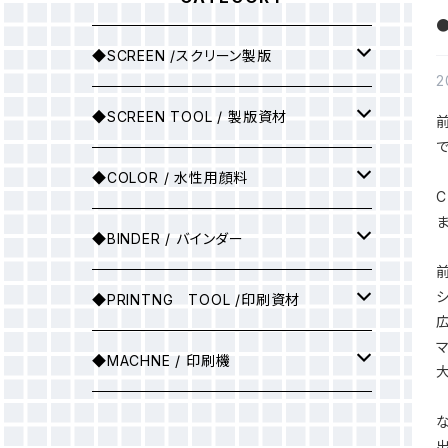
●
◆SCREEN /スクリーン製版
2
シルクスクリーン製版
◆SCREEN TOOL / 製版資材
で
製版用インクジェットプリント
◆COLOR / 水性用顔料
C
●A3サイズ
アルミ枠
▶25ｇ
◆BINDER / バインダー
●A2サイズ
アルミ枠+紗張り
▶100ｇ
▶ソフトバインダー(カラー)
◆PRINTNG TOOL /印刷資材
●A1サイズ
フィルム
▶ソフトバインダー（ホワイト）
スキージ
◆MACHNE / 印刷機
●A0サイズ
●A3サイズ
PSスクリーン
▶マットバインダー（カラー）
その他
▶印刷機械