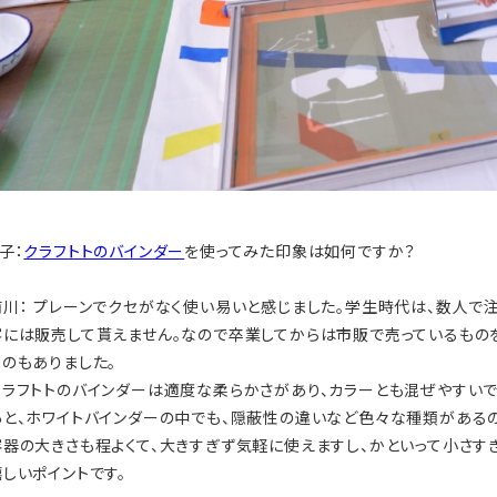
子：
クラフトトのバインダー
を使ってみた印象は如何ですか？
前川： プレーンでクセがなく使い易いと感じました。学生時代は、数人で
客には販売して貰えません。なので卒業してからは市販で売っているもの
ものもありました。
クラフトトのバインダーは適度な柔らかさがあり、カラーとも混ぜやすいで
あと、ホワイトバインダーの中でも、隠蔽性の違いなど色々な種類があるの
容器の大きさも程よくて、大きすぎず気軽に使えますし、かといって小さす
嬉しいポイントです。