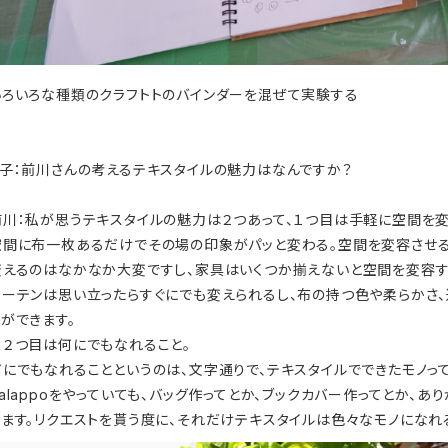
いろいろな種類のクラフトトのバインダーを混ぜて実験する
子：前川さんの考えるテキスタイルの魅力はなんですか？
前川：私が思うテキスタイルの魅力は２つあって、１つ目は手軽に空間を変
空間に布一枚あるだけでその場の印象がパッと変わる。空間を変容させる
変えるのはなかなか大変ですし、家具はいくつか揃えないと空間を変容す
カーテンは思い立ったらすぐにでも変えられるし、布の持つ色や柔らかさ
とができます。
２つ目は何にでもなれること。
何にでもなれることというのは、文字通りで、テキスタイルでできたモノっ
alappo
をやっていても、バッグ作ってとか、ブックカバー作ってとか、あ
きます。リクエストを貰う度に、それだけテキスタイルは色々なモノになれ