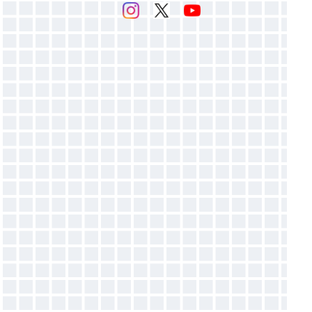
感光乳剤
▶マットバインダー（ホワイト）
感光膜剥離剤
▶ホットバインダー
スクリーン紗
▶発泡バインダー
▶オパールプリント用糊
バインダー添加剤
●増粘剤
●目詰まり防止剤