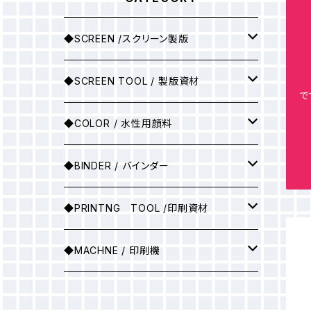
◆SCREEN /スクリーン製版
シルクスクリーン製版
◆SCREEN TOOL / 製版資材
で
製版用インクジェットプリント
◆COLOR / 水性用顔料
●A3サイズ
アルミ枠
▶25ｇ
◆BINDER / バインダー
●A2サイズ
アルミ枠+紗張り
▶100ｇ
▶ソフトバインダー(カラー)
◆PRINTNG TOOL /印刷資材
●A1サイズ
フィルム
▶ソフトバインダー（ホワイト）
スキージ
◆MACHNE / 印刷機
●A0サイズ
●A3サイズ
PSスクリーン
▶マットバインダー（カラー）
その他
▶印刷機械