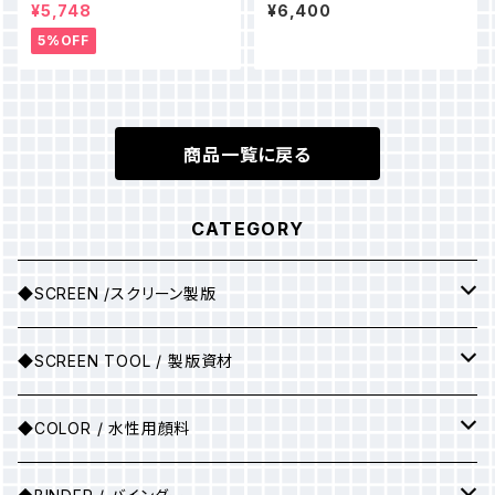
用 木製スキージ 6mm 硬度
25cm
¥5,748
¥6,400
65° 25cm
5%OFF
商品一覧に戻る
CATEGORY
◆SCREEN /スクリーン製版
シルクスクリーン製版
◆SCREEN TOOL / 製版資材
製版用インクジェットプリント
◆COLOR / 水性用顔料
●A3サイズ
アルミ枠
▶25ｇ