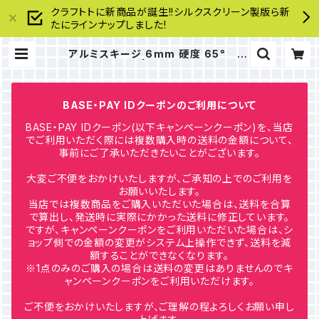
クラフトトに新商品が誕生!!シルクスクリーン製版ら新
たにラインナップしました!
アルミスキージ 6mm 硬度 65° 10
cm | craftoto
BASE・PAY IDクーポンのご利用について
BASE・PAY IDクーポン(以下キャンペーンクーポン)を、当店
でご利用いただく際には複数購入時の送料の金額について、
事前にご了承いただきたいことがございます。
大変ご不便をおかけいたしますが、ご承知の上でのご利用を
お願いいたします。
当店では複数商品をご購入いただいた場合は、送料を合算
で算出し、発送時に実際にかかった送料に修正しています。
ですが、キャンペーンクーポンをご利用いただいた場合は、シ
ョップ側での金額の変更がシステム上操作できず、送料を減
額することができなくなります。
※1点のみのご購入の場合は送料の変更はありませんのでキ
ャンペーンクーポンをご利用いただけます。
ご不便をおかけいたしますが、ご理解の程よろしくお願い申し