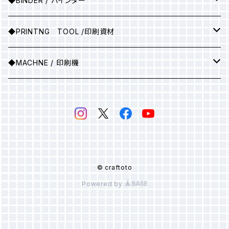
◆BINDER / バインダー
●A2サイズ
アルミ枠+紗張り
▶100ｇ
▶ソフトバインダー(カラー)
◆PRINTNG TOOL /印刷資材
●A1サイズ
フィルム
▶ソフトバインダー（ホワイト）
スキージ
◆MACHNE / 印刷機
●A0サイズ
●A3サイズ
PSスクリーン
▶マットバインダー（カラー）
その他
▶印刷機械
感光乳剤
▶マットバインダー（ホワイト）
感光膜剥離剤
▶ホットバインダー
© craftoto
Powered by
スクリーン紗
▶発泡バインダー
▶オパールプリント用糊