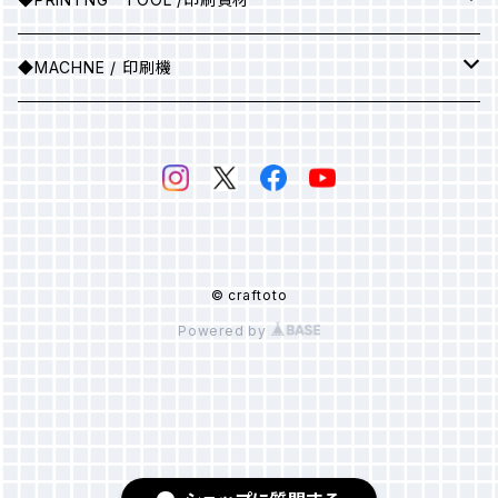
●A1サイズ
フィルム
▶ソフトバインダー（ホワイト）
スキージ
◆MACHNE / 印刷機
●A0サイズ
●A3サイズ
PSスクリーン
▶マットバインダー（カラー）
その他
▶印刷機械
感光乳剤
▶マットバインダー（ホワイト）
感光膜剥離剤
▶ホットバインダー
© craftoto
Powered by
スクリーン紗
▶発泡バインダー
▶オパールプリント用糊
バインダー添加剤