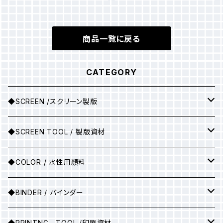
商品一覧に戻る
CATEGORY
◆SCREEN /スクリーン製版
シルクスクリーン製版
◆SCREEN TOOL / 製版資材
製版用インクジェットプリント
◆COLOR / 水性用顔料
●A3サイズ
アルミ枠
▶25ｇ
◆BINDER / バインダー
●A2サイズ
アルミ枠+紗張り
▶100ｇ
▶ソフトバインダー(カラー)
◆PRINTNG TOOL /印刷資材