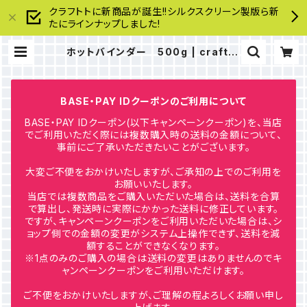
クラフトトに新商品が誕生!!シルクスクリーン製版ら新
たにラインナップしました!
ホットバインダー 500g | craftot
o
BASE・PAY IDクーポンのご利用について
BASE・PAY IDクーポン(以下キャンペーンクーポン)を、当店
でご利用いただく際には複数購入時の送料の金額について、
事前にご了承いただきたいことがございます。
大変ご不便をおかけいたしますが、ご承知の上でのご利用を
お願いいたします。
当店では複数商品をご購入いただいた場合は、送料を合算
で算出し、発送時に実際にかかった送料に修正しています。
ですが、キャンペーンクーポンをご利用いただいた場合は、シ
ョップ側での金額の変更がシステム上操作できず、送料を減
額することができなくなります。
※1点のみのご購入の場合は送料の変更はありませんのでキ
ャンペーンクーポンをご利用いただけます。
ご不便をおかけいたしますが、ご理解の程よろしくお願い申し