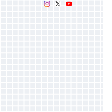
感光乳剤
▶マットバインダー（ホワイト）
感光膜剥離剤
▶ホットバインダー
スクリーン紗
▶発泡バインダー
▶オパールプリント用糊
バインダー添加剤
●増粘剤
●目詰まり防止剤