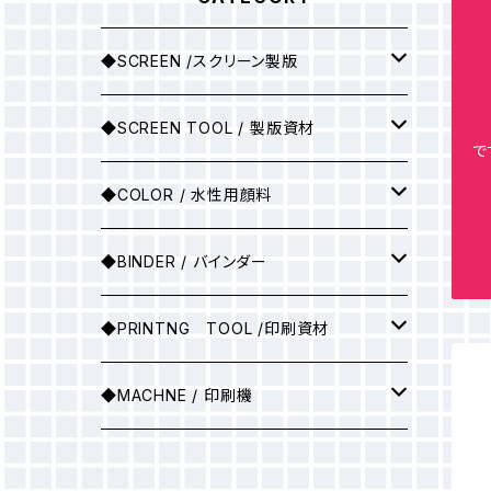
◆SCREEN /スクリーン製版
シルクスクリーン製版
◆SCREEN TOOL / 製版資材
で
製版用インクジェットプリント
◆COLOR / 水性用顔料
●A3サイズ
アルミ枠
▶25ｇ
◆BINDER / バインダー
●A2サイズ
アルミ枠+紗張り
▶100ｇ
▶ソフトバインダー(カラー)
◆PRINTNG TOOL /印刷資材
●A1サイズ
フィルム
▶ソフトバインダー（ホワイト）
スキージ
◆MACHNE / 印刷機
●A0サイズ
●A3サイズ
PSスクリーン
▶マットバインダー（カラー）
その他
▶印刷機械