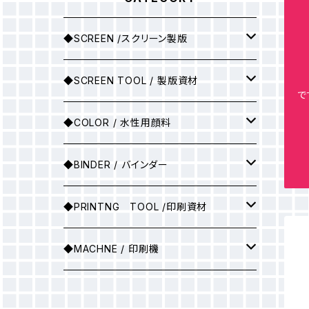
◆SCREEN /スクリーン製版
シルクスクリーン製版
◆SCREEN TOOL / 製版資材
で
製版用インクジェットプリント
◆COLOR / 水性用顔料
●A3サイズ
アルミ枠
▶25ｇ
◆BINDER / バインダー
●A2サイズ
アルミ枠+紗張り
▶100ｇ
▶ソフトバインダー(カラー)
◆PRINTNG TOOL /印刷資材
●A1サイズ
フィルム
▶ソフトバインダー（ホワイト）
スキージ
◆MACHNE / 印刷機
●A0サイズ
●A3サイズ
PSスクリーン
▶マットバインダー（カラー）
その他
▶印刷機械