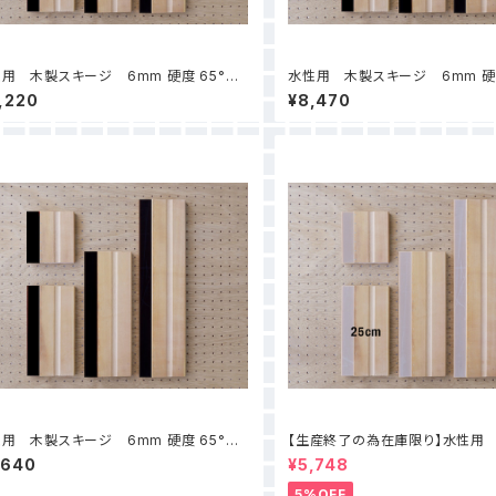
用 木製スキージ 6mm 硬度 65°
水性用 木製スキージ 6mm 硬
cm
35cm
1,220
¥8,470
用 木製スキージ 6mm 硬度 65° 1
【生産終了の為在庫限り】水性用
m
ージ 6mm 硬度 65° 25cm
,640
¥5,748
5%OFF