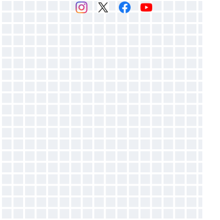
感光乳剤
▶マットバインダー（ホワイト）
感光膜剥離剤
▶ホットバインダー
スクリーン紗
▶発泡バインダー
▶オパールプリント用糊
バインダー添加剤
●増粘剤
●目詰まり防止剤