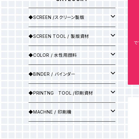
◆SCREEN /スクリーン製版
シルクスクリーン製版
◆SCREEN TOOL / 製版資材
で
製版用インクジェットプリント
◆COLOR / 水性用顔料
●A3サイズ
アルミ枠
▶25ｇ
◆BINDER / バインダー
●A2サイズ
アルミ枠+紗張り
▶100ｇ
▶ソフトバインダー(カラー)
◆PRINTNG TOOL /印刷資材
●A1サイズ
フィルム
▶ソフトバインダー（ホワイト）
スキージ
◆MACHNE / 印刷機
●A0サイズ
●A3サイズ
PSスクリーン
▶マットバインダー（カラー）
その他
▶印刷機械