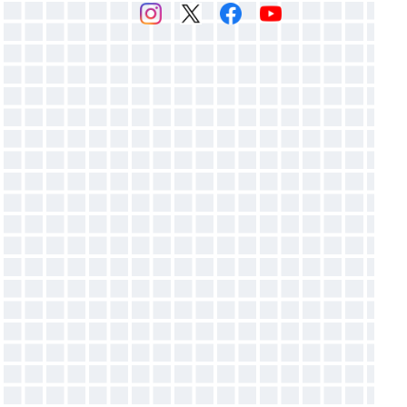
感光乳剤
▶マットバインダー（ホワイト）
感光膜剥離剤
▶ホットバインダー
スクリーン紗
▶発泡バインダー
▶オパールプリント用糊
バインダー添加剤
●増粘剤
●目詰まり防止剤